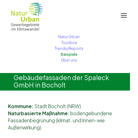
Natur Urban
Toolbox
Spaleck GmbH Bocholt
Trends/Reports
Fassadenbegrünung
Beispiele
Über uns
Gebäude
fassaden
der
Spaleck
GmbH
in
Bocholt
Kommune:
Stadt Bocholt (NRW)
Naturbasierte
M
aßnahme
:
bodengebundene
Fassadenbegrünung
(
klimat
. und
Innen
-wie
Außenwirkung)