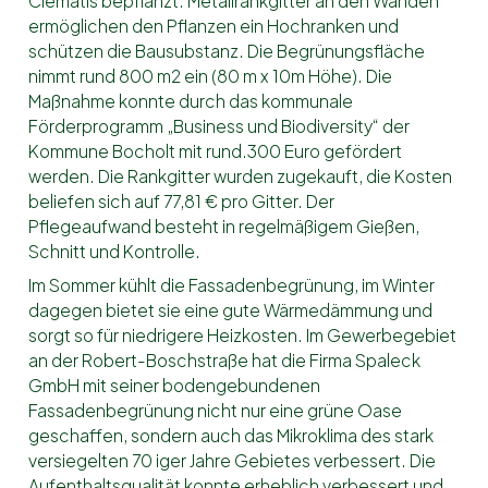
Clematis bepflanzt. Metallrankgitter an den Wänden
ermöglichen den Pflanzen ein Hochranken und
schützen die Bausubstanz. Die Begrünungsfläche
nimmt rund 800 m2 ein (80 m x 10m Höhe). Die
Maßnahme konnte durch das kommunale
Förderprogramm „Business und Biodiversity“ der
Kommune Bocholt mit rund.300
Euro gefördert
werden. Die Rankgitter wurden zugekauft, die Kosten
beliefen sich auf 77,81 € pro Gitter. Der
Pflegeaufwand besteht in regelmäßigem Gießen,
Schnitt und Kontrolle.
Im Sommer kühlt die Fassadenbegrünung, im Winter
dagegen bietet sie eine gute Wärmedämmung und
sorgt so für niedrigere Heizkosten. Im Gewerbegebiet
an der Robert-Boschstraße hat die Firma Spaleck
GmbH mit seiner bodengebundenen
Fassadenbegrünung nicht nur eine grüne Oase
geschaffen, sondern auch das Mikroklima des stark
versiegelten 70 iger Jahre Gebietes verbessert. Die
Aufenthaltsqualität konnte erheblich verbessert und