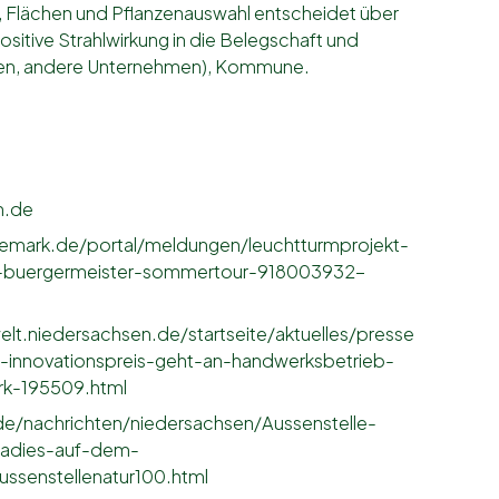
 Flächen und Pflanzenauswahl entscheidet über
Positive Strahlwirkung in die Belegschaft und
n, andere Unternehmen), Kommune.
h.de
mark.de/portal/meldungen/leuchtturmprojekt-
er-buergermeister-sommertour-918003932-
t.niedersachsen.de/startseite/aktuelles/presse
a-innovationspreis-geht-an-handwerksbetrieb-
k-195509.html
de/nachrichten/niedersachsen/Aussenstelle-
radies-auf-dem-
ussenstellenatur100.html