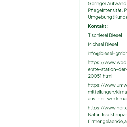
Geringer Aufwand,
Pflegeintensität. 
Umgebung (Kunde
Kontakt:
Tischlerei Biesel
Michael Biesel
info@biesel-gmb
https://www.wede
erste-station-d
20051.html
https://www.umwel
mitteilungen/klim
aus-der-wedemar
https://www.ndr.
Natur-Insektenpa
Firmengelaende,a