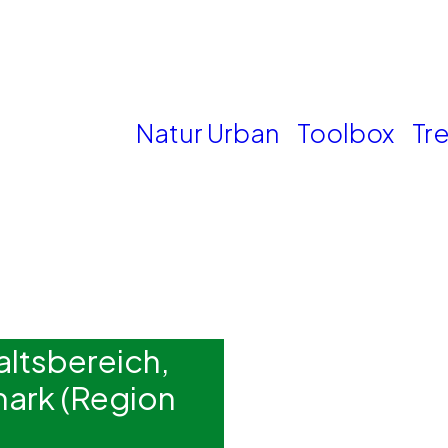
Natur Urban
Toolbox
Tr
ltsbereich,
mark (Region