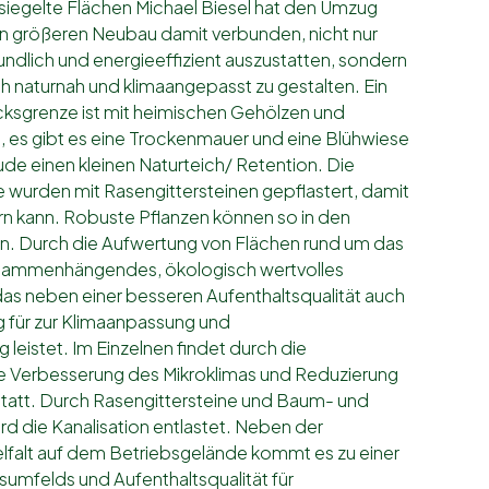
siegelte Flächen Michael Biesel hat den Umzug
inen größeren Neubau damit verbunden, nicht nur
ndlich und energieeffizient auszustatten, sondern
 naturnah und klimaangepasst zu gestalten. Ein
cksgrenze ist mit heimischen Gehölzen und
, es gibt es eine Trockenmauer und eine Blühwiese
e einen kleinen Naturteich/ Retention. Die
le wurden mit Rasengittersteinen gepflastert, damit
n kann. Robuste Pflanzen können so in den
. Durch die Aufwertung von Flächen rund um das
usammenhängendes, ökologisch wertvolles
as neben einer besseren Aufenthaltsqualität auch
g für zur Klimaanpassung und
 leistet. Im Einzelnen findet durch die
 Verbesserung des Mikroklimas und Reduzierung
statt. Durch Rasengittersteine und Baum- und
d die Kanalisation entlastet. Neben der
elfalt auf dem Betriebsgelände kommt es zu einer
umfelds und Aufenthaltsqualität für