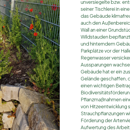
unversiegelte bzw. ent
seiner Tischlerei in e
das Gebäude klimafreu
auch den Außenbereich
Wall an einer Grundstü
Wildstauden bepflanzt
und hinterndem Gebäud
Parkplätze vor der Hal
Regenwasser versicker
Aussparungen wachsen
Gebäude hat er ein z
Gelände geschaffen, d
einen wichtigen Beitra
Biodiversitätsförderung
Pflanzmaßnahmen eine
von Hitzeentwicklung 
Strauchpflanzungen wir
Förderung der Artenvi
Aufwertung des Arbeits