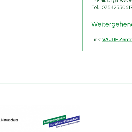
E-Mail: birgit.w
Tel.: 0754253061
Weitergehend
Link:
VAUDE Zentr