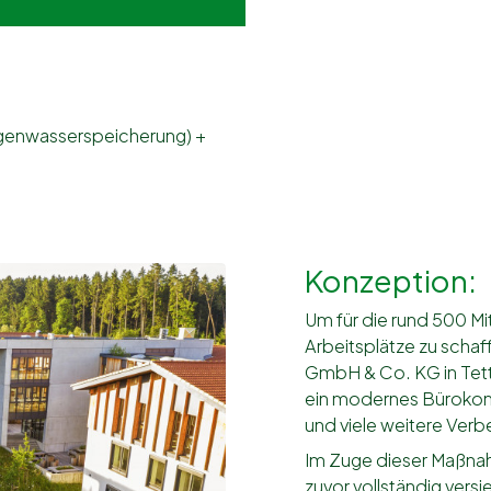
egenwasserspeicherung) +
Konzeption:
Um für die rund 500 M
Arbeitsplätze zu scha
GmbH & Co. KG in Tet
ein modernes Bürokonz
und viele weitere Ver
Im Zuge dieser Maßna
zuvor vollständig versi