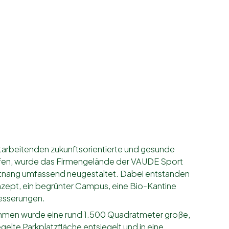
itarbeitenden zukunftsorientierte und gesunde
ffen, wurde das Firmengelände der VAUDE Sport
tnang umfassend neugestaltet. Dabei entstanden
ept, ein begrünter Campus, eine Bio-Kantine
besserungen.
hmen wurde eine rund 1.500 Quadratmeter große,
egelte Parkplatzfläche entsiegelt und in eine