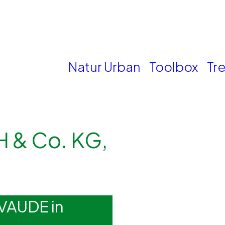
Natur Urban
Toolbox
Tr
 & Co. KG,
 VAUDE in