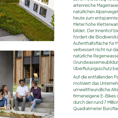
artenreiche Magerrase
natürlichen Alpenvegeta
heute zum entspannten
Meter hohe Kletterwan
bildet. Der Innenhof b
fördert die Biodiversit
Aufenthaltsfläche für
verbessert nicht nur d
natürliche Regenwasser
Grundwasserneubildu
Überflutungsschutz be
Auf die entfallenden P
motiviert das Unterneh
umweltfreundliche Alte
firmeneigene E-Bikes 
durch den rund 7 Mill
Quadratmeter Büroflä