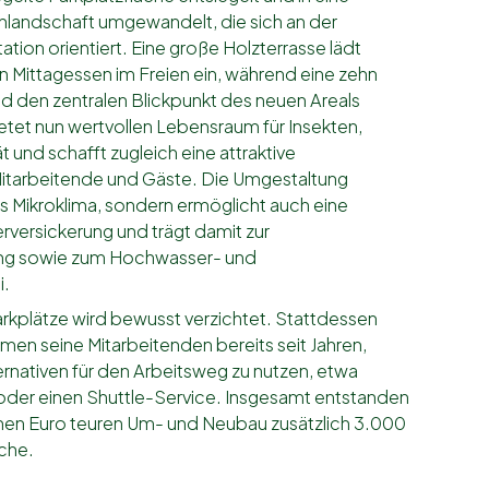
nlandschaft umgewandelt, die sich an der
tion orientiert. Eine große Holzterrasse lädt
 Mittagessen im Freien ein, während eine zehn
d den zentralen Blickpunkt des neuen Areals
ietet nun wertvollen Lebensraum für Insekten,
ät und schafft zugleich eine attraktive
 Mitarbeitende und Gäste. Die Umgestaltung
as Mikroklima, sondern ermöglicht auch eine
versickerung und trägt damit zur
ng sowie zum Hochwasser- und
i.
arkplätze wird bewusst verzichtet. Stattdessen
men seine Mitarbeitenden bereits seit Jahren,
rnativen für den Arbeitsweg zu nutzen, etwa
oder einen Shuttle-Service. Insgesamt entstanden
ionen Euro teuren Um- und Neubau zusätzlich 3.000
che.